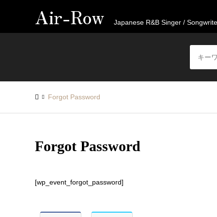
Air-Row
Japanese R&B Singer / Songwrite
Forgot Password
Forgot Password
[wp_event_forgot_password]