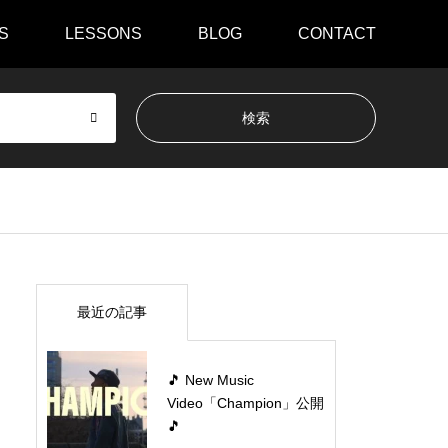
S
LESSONS
BLOG
CONTACT
最近の記事
🎵 New Music
Video「Champion」公開
🎵