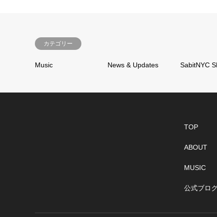
カテゴリー
Music
News & Updates
SabitNYC S
TOP
ABOUT
MUSIC
公式ブロ