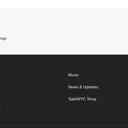
hop
Music
News & Updates
SabitNYC Shop
グ