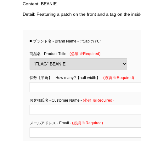
Content: BEANIE
Detail: Featuring a patch on the front and a tag on the inside, 
■ ブランド名 - Brand Name - : "SabitNYC"
商品名 - Product Titile -
(必須 ※Required)
個数【半角】 - How many?【half-width】 -
(必須 ※Required)
お客様氏名 - Customer Name -
(必須 ※Required)
メールアドレス - Email -
(必須 ※Required)