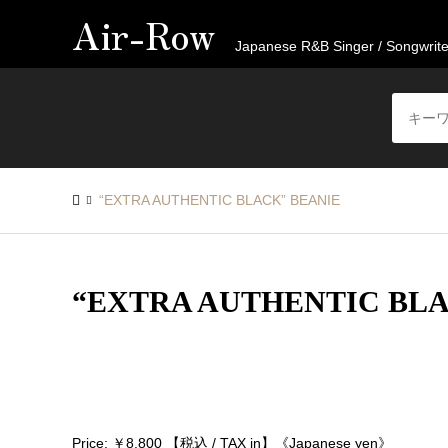
Air-Row
Japanese R&B Singer / Songwrite
“EXTRA AUTHENTIC BLACK” BEANIE
“EXTRA AUTHENTIC BLA
Price: ￥8,800 【税込 / TAX in】《Japanese yen》