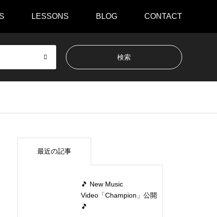
S
LESSONS
BLOG
CONTACT
最近の記事
🎵 New Music
Video「Champion」公開
🎵