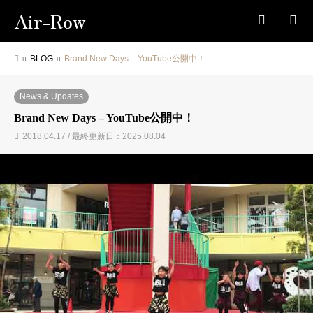
Air-Row
検索
BLOG
Brand New Days – YouTube公開中！
News & Updates
Brand New Days – YouTube公開中！
2018.04.17 / 最終更新日：2025.08.04