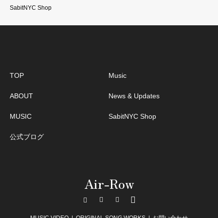
SabitNYC Shop
TOP
Music
ABOUT
News & Updates
MUSIC
SabitNYC Shop
公式ブログ
Air-Row
Instagram
TikTok
Twitter
Facebook